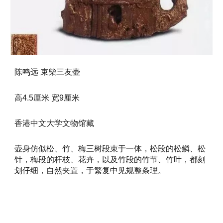
陈鸣远 束柴三友壶
高4.5厘米 宽9厘米
香港中文大学文物馆藏
壶身仿似松、竹、梅三树段束于一体，松段的松鳞、松
针，梅段的杆枝、花卉，以及竹段的竹节、竹叶，都刻
划仔细，自然夹置，于繁复中见规整条理。