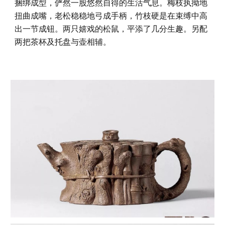
捆绑成型，俨然一股悠然自得的生活气息。梅枝执拗地
扭曲成嘴，老松稳稳地弓成手柄，竹枝硬是在束缚中高
出一节成钮。两只嬉戏的松鼠，平添了几分生趣。另配
两把茶杯及托盘与壶相辅。