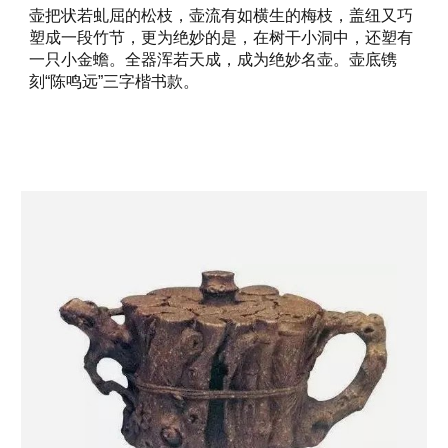
壶把状若虬屈的松枝，壶流有如横生的梅枝，盖纽又巧
塑成一段竹节，更为绝妙的是，在树干小洞中，还塑有
一只小金蟾。全器浑若天成，成为绝妙名壶。壶底镌
刻“陈鸣远”三字楷书款。