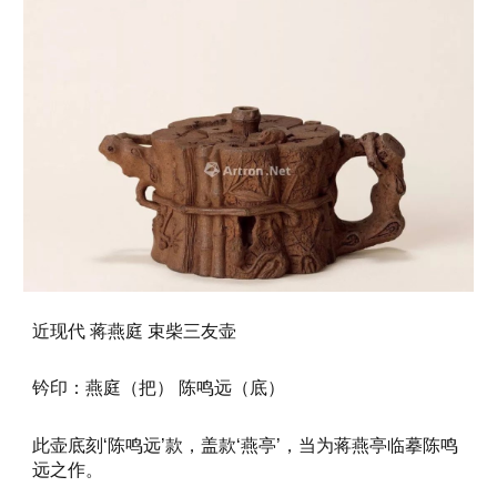
近现代 蒋燕庭 束柴三友壶
钤印：燕庭（把） 陈鸣远（底）
此壶底刻‘陈鸣远’款，盖款‘燕亭’，当为蒋燕亭临摹陈鸣
远之作。