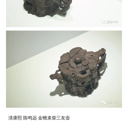
清康熙 陈鸣远 金蟾束柴三友壶