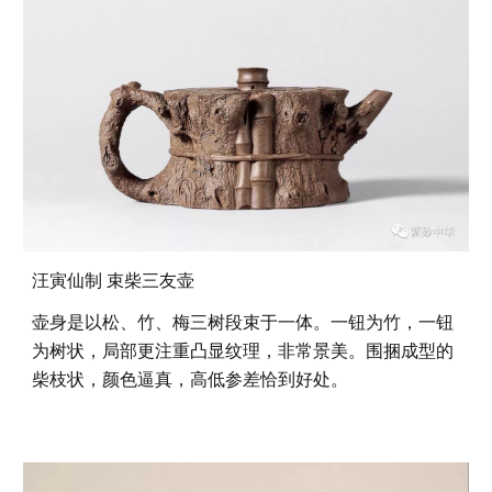
汪寅仙制 束柴三友壶
壶身是以松、竹、梅三树段束于一体。一钮为竹，一钮
为树状，局部更注重凸显纹理，非常景美。围捆成型的
柴枝状，颜色逼真，高低参差恰到好处。