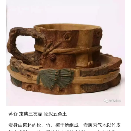
蒋蓉 束柴三友壶 段泥五色土
壶身由束起的松、竹、梅干所组成，壶腹秀气地以竹皮