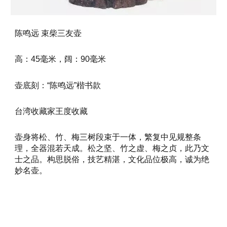
陈鸣远 束柴三友壶
高：45毫米，阔：90毫米
壶底刻：“陈鸣远”楷书款
台湾收藏家王度收藏
壶身将松、竹、梅三树段束于一体，繁复中见规整条
理，全器混若天成。松之坚、竹之虚、梅之贞，此乃文
士之品。构思脱俗，技艺精湛，文化品位极高，诚为绝
妙名壶。